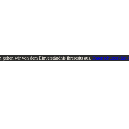
 gehen wir von dem Einverständnis ihreresits aus.
Datenschutzerkläru